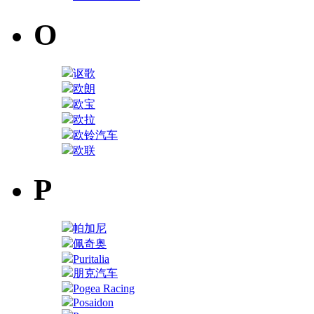
O
讴歌
欧朗
欧宝
欧拉
欧铃汽车
欧联
P
帕加尼
佩奇奥
Puritalia
朋克汽车
Pogea Racing
Posaidon