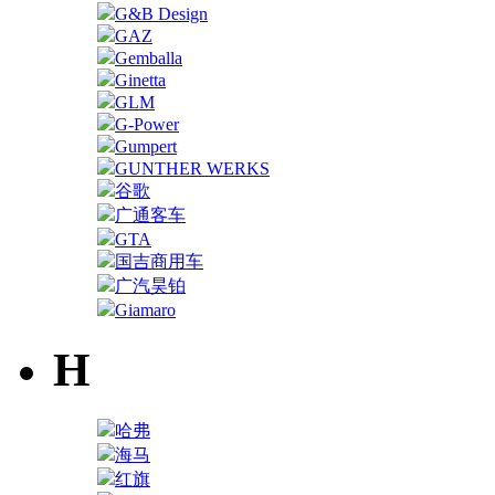
G&B Design
GAZ
Gemballa
Ginetta
GLM
G-Power
Gumpert
GUNTHER WERKS
谷歌
广通客车
GTA
国吉商用车
广汽昊铂
Giamaro
H
哈弗
海马
红旗