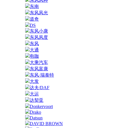
东风风神
东南
东风风光
道奇
DS
东风小康
东风风度
东风
大通
电咖
大乘汽车
东风富康
东风·瑞泰特
大发
达夫/DAF
大运
达契亚
Donkervoort
Drako
Datsun
DAVID BROWN