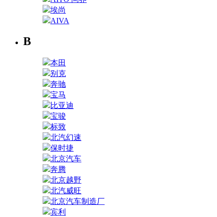
埃尚
AIVA
B
本田
别克
奔驰
宝马
比亚迪
宝骏
标致
北汽幻速
保时捷
北京汽车
奔腾
北京越野
北汽威旺
北京汽车制造厂
宾利