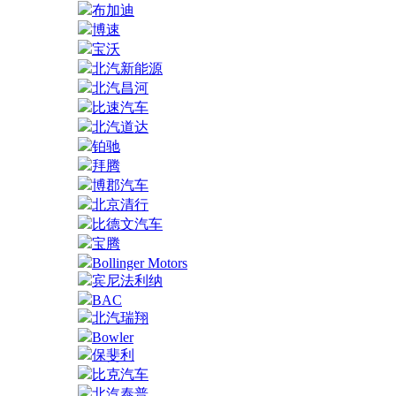
布加迪
博速
宝沃
北汽新能源
北汽昌河
比速汽车
北汽道达
铂驰
拜腾
博郡汽车
北京清行
比德文汽车
宝腾
Bollinger Motors
宾尼法利纳
BAC
北汽瑞翔
Bowler
保斐利
比克汽车
北汽泰普