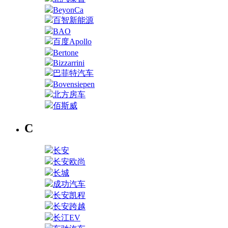
BeyonCa
百智新能源
BAO
百度Apollo
Bertone
Bizzarrini
巴菲特汽车
Bovensiepen
北方房车
佰斯威
C
长安
长安欧尚
长城
成功汽车
长安凯程
长安跨越
长江EV