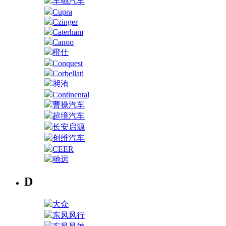
车驰汽车
Cupra
Czinger
Caterham
Canoo
橙仕
Conquest
Corbellati
昶洧
Continental
曹操汽车
超境汽车
长安启源
创维汽车
CEER
驰远
D
大众
东风风行