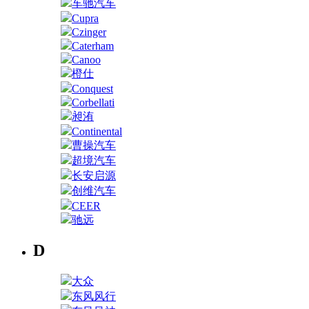
车驰汽车
Cupra
Czinger
Caterham
Canoo
橙仕
Conquest
Corbellati
昶洧
Continental
曹操汽车
超境汽车
长安启源
创维汽车
CEER
驰远
D
大众
东风风行