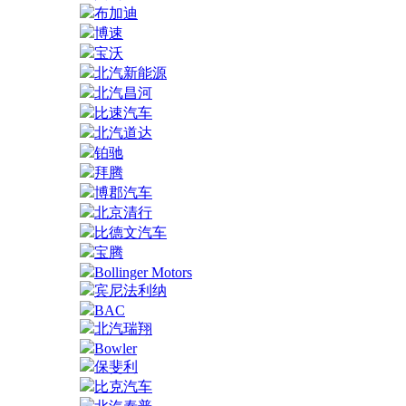
布加迪
博速
宝沃
北汽新能源
北汽昌河
比速汽车
北汽道达
铂驰
拜腾
博郡汽车
北京清行
比德文汽车
宝腾
Bollinger Motors
宾尼法利纳
BAC
北汽瑞翔
Bowler
保斐利
比克汽车