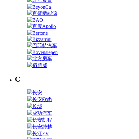
北汽泰普
BeyonCa
百智新能源
BAO
百度Apollo
Bertone
Bizzarrini
巴菲特汽车
Bovensiepen
北方房车
佰斯威
C
长安
长安欧尚
长城
成功汽车
长安凯程
长安跨越
长江EV