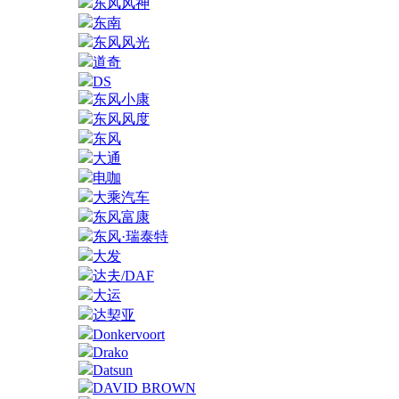
东风风神
东南
东风风光
道奇
DS
东风小康
东风风度
东风
大通
电咖
大乘汽车
东风富康
东风·瑞泰特
大发
达夫/DAF
大运
达契亚
Donkervoort
Drako
Datsun
DAVID BROWN