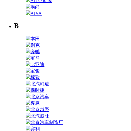
AITO 问界
埃尚
AIVA
B
本田
别克
奔驰
宝马
比亚迪
宝骏
标致
北汽幻速
保时捷
北京汽车
奔腾
北京越野
北汽威旺
北京汽车制造厂
宾利