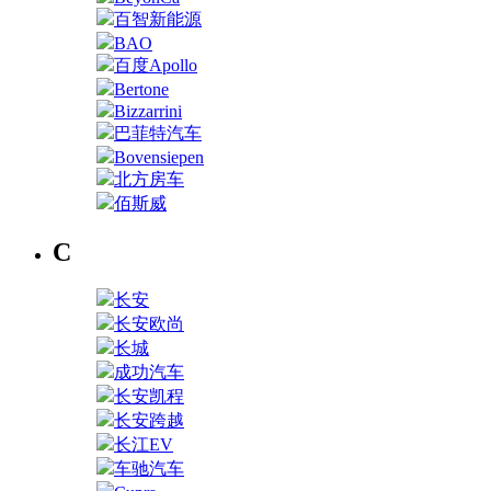
百智新能源
BAO
百度Apollo
Bertone
Bizzarrini
巴菲特汽车
Bovensiepen
北方房车
佰斯威
C
长安
长安欧尚
长城
成功汽车
长安凯程
长安跨越
长江EV
车驰汽车