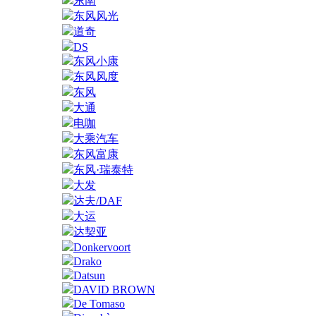
东南
东风风光
道奇
DS
东风小康
东风风度
东风
大通
电咖
大乘汽车
东风富康
东风·瑞泰特
大发
达夫/DAF
大运
达契亚
Donkervoort
Drako
Datsun
DAVID BROWN
De Tomaso