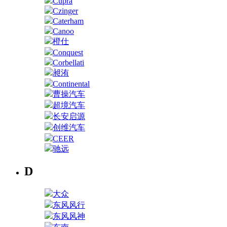
Cupra
Czinger
Caterham
Canoo
橙仕
Conquest
Corbellati
昶洧
Continental
曹操汽车
超境汽车
长安启源
创维汽车
CEER
驰远
D
大众
东风风行
东风风神