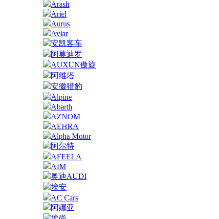
Arash
Ariel
Aurus
Aviar
安凯客车
阿莫迪罗
AUXUN傲旋
阿维塔
安徽猎豹
Alpine
Abarth
AZNOM
AEHRA
Alpha Motor
阿尔特
AFEELA
AIM
奥迪AUDI
埃安
AC Cars
阿娜亚
埃尚