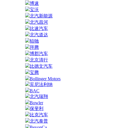
博速
宝沃
北汽新能源
北汽昌河
比速汽车
北汽道达
铂驰
拜腾
博郡汽车
北京清行
比德文汽车
宝腾
Bollinger Motors
宾尼法利纳
BAC
北汽瑞翔
Bowler
保斐利
比克汽车
北汽泰普
BeyonCa