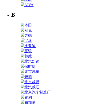
AIVA
B
本田
别克
奔驰
宝马
比亚迪
宝骏
标致
北汽幻速
保时捷
北京汽车
奔腾
北京越野
北汽威旺
北京汽车制造厂
宾利
布加迪