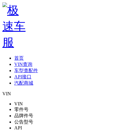
首页
VIN查询
车型查配件
API接口
汽配商城
VIN
VIN
零件号
品牌件号
公告型号
API