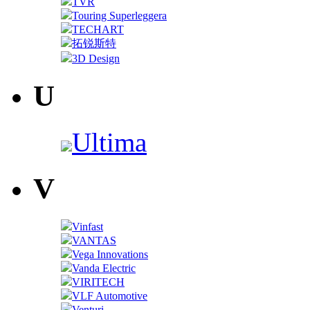
TVR
Touring Superleggera
TECHART
拓锐斯特
3D Design
U
Ultima
V
Vinfast
VANTAS
Vega Innovations
Vanda Electric
VIRITECH
VLF Automotive
Venturi