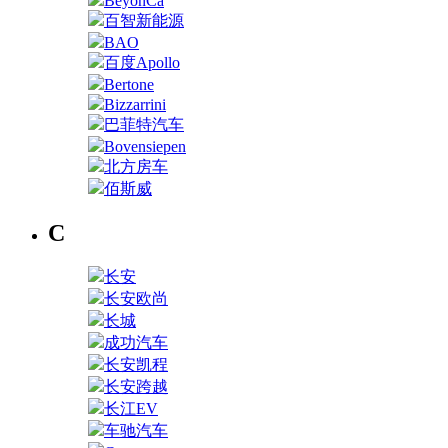
BeyonCa
百智新能源
BAO
百度Apollo
Bertone
Bizzarrini
巴菲特汽车
Bovensiepen
北方房车
佰斯威
C
长安
长安欧尚
长城
成功汽车
长安凯程
长安跨越
长江EV
车驰汽车