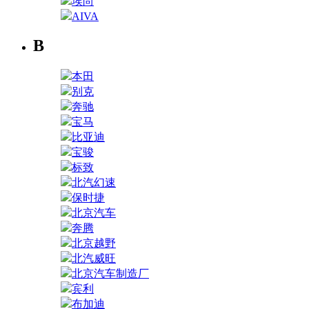
埃尚
AIVA
B
本田
别克
奔驰
宝马
比亚迪
宝骏
标致
北汽幻速
保时捷
北京汽车
奔腾
北京越野
北汽威旺
北京汽车制造厂
宾利
布加迪