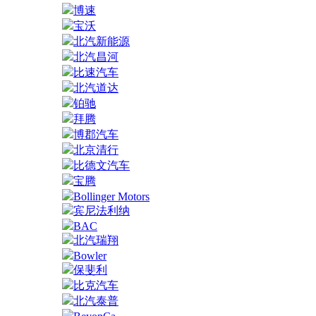
博速
宝沃
北汽新能源
北汽昌河
比速汽车
北汽道达
铂驰
拜腾
博郡汽车
北京清行
比德文汽车
宝腾
Bollinger Motors
宾尼法利纳
BAC
北汽瑞翔
Bowler
保斐利
比克汽车
北汽泰普