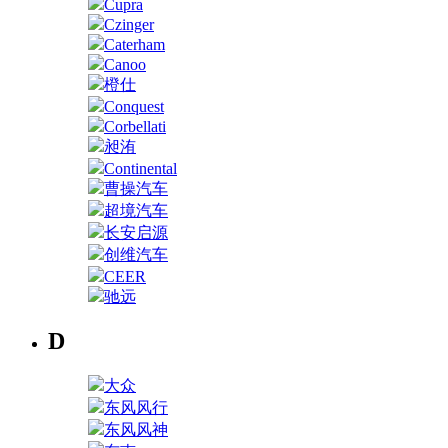
Cupra
Czinger
Caterham
Canoo
橙仕
Conquest
Corbellati
昶洧
Continental
曹操汽车
超境汽车
长安启源
创维汽车
CEER
驰远
D
大众
东风风行
东风风神