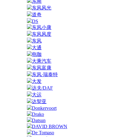
东南
东风风光
道奇
DS
东风小康
东风风度
东风
大通
电咖
大乘汽车
东风富康
东风·瑞泰特
大发
达夫/DAF
大运
达契亚
Donkervoort
Drako
Datsun
DAVID BROWN
De Tomaso