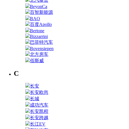
北汽泰普
BeyonCa
百智新能源
BAO
百度Apollo
Bertone
Bizzarrini
巴菲特汽车
Bovensiepen
北方房车
佰斯威
C
长安
长安欧尚
长城
成功汽车
长安凯程
长安跨越
长江EV