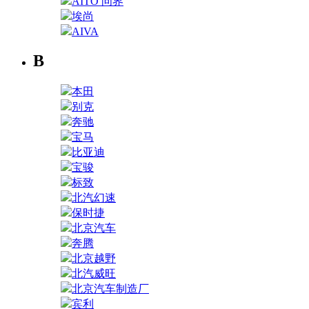
AITO 问界
埃尚
AIVA
B
本田
别克
奔驰
宝马
比亚迪
宝骏
标致
北汽幻速
保时捷
北京汽车
奔腾
北京越野
北汽威旺
北京汽车制造厂
宾利