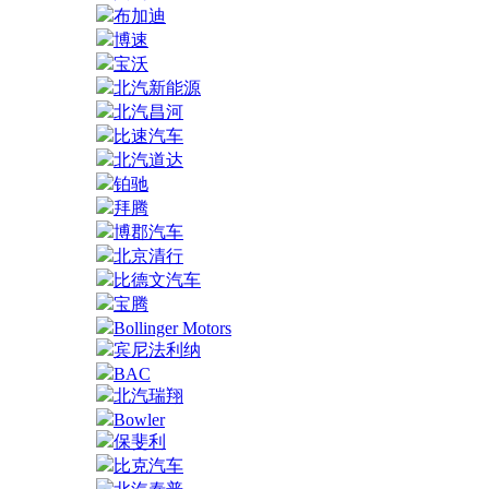
布加迪
博速
宝沃
北汽新能源
北汽昌河
比速汽车
北汽道达
铂驰
拜腾
博郡汽车
北京清行
比德文汽车
宝腾
Bollinger Motors
宾尼法利纳
BAC
北汽瑞翔
Bowler
保斐利
比克汽车