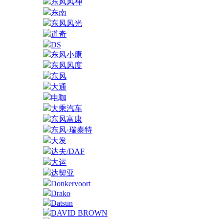
东风风神
东南
东风风光
道奇
DS
东风小康
东风风度
东风
大通
电咖
大乘汽车
东风富康
东风·瑞泰特
大发
达夫/DAF
大运
达契亚
Donkervoort
Drako
Datsun
DAVID BROWN