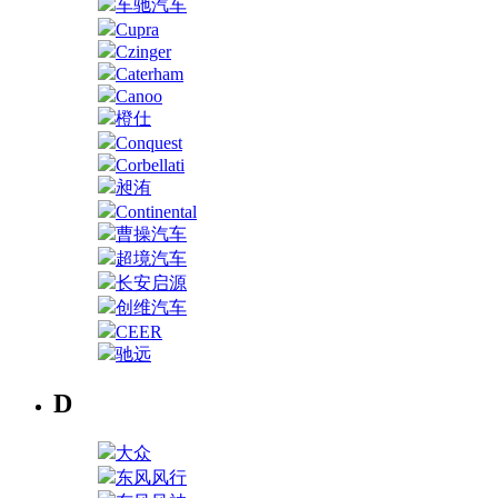
车驰汽车
Cupra
Czinger
Caterham
Canoo
橙仕
Conquest
Corbellati
昶洧
Continental
曹操汽车
超境汽车
长安启源
创维汽车
CEER
驰远
D
大众
东风风行