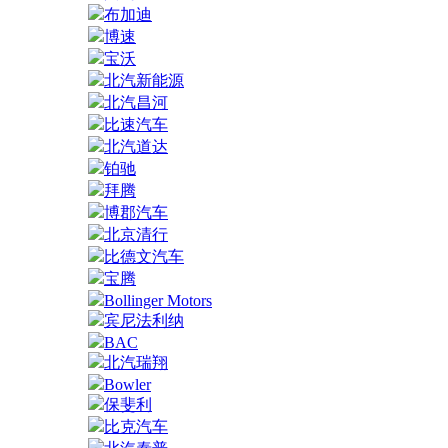
布加迪
博速
宝沃
北汽新能源
北汽昌河
比速汽车
北汽道达
铂驰
拜腾
博郡汽车
北京清行
比德文汽车
宝腾
Bollinger Motors
宾尼法利纳
BAC
北汽瑞翔
Bowler
保斐利
比克汽车