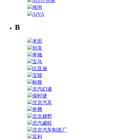
AITO 问界
埃尚
AIVA
B
本田
别克
奔驰
宝马
比亚迪
宝骏
标致
北汽幻速
保时捷
北京汽车
奔腾
北京越野
北汽威旺
北京汽车制造厂
宾利