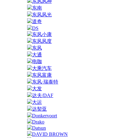
东风风神
东南
东风风光
道奇
DS
东风小康
东风风度
东风
大通
电咖
大乘汽车
东风富康
东风·瑞泰特
大发
达夫/DAF
大运
达契亚
Donkervoort
Drako
Datsun
DAVID BROWN