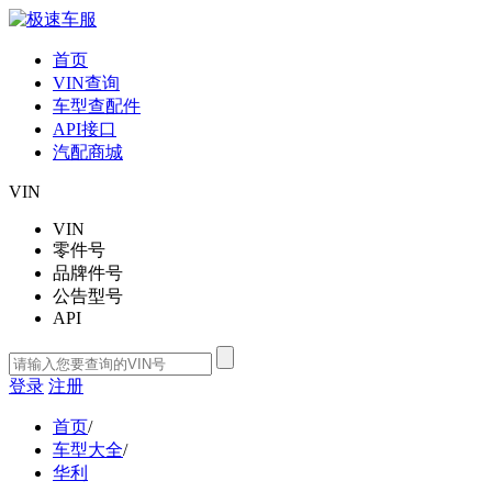
首页
VIN查询
车型查配件
API接口
汽配商城
VIN
VIN
零件号
品牌件号
公告型号
API
登录
注册
首页
/
车型大全
/
华利