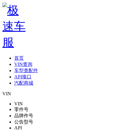
首页
VIN查询
车型查配件
API接口
汽配商城
VIN
VIN
零件号
品牌件号
公告型号
API