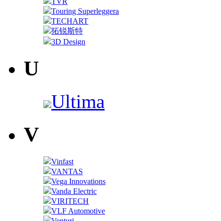
TVR
Touring Superleggera
TECHART
拓锐斯特
3D Design
U
Ultima
V
Vinfast
VANTAS
Vega Innovations
Vanda Electric
VIRITECH
VLF Automotive
Venturi