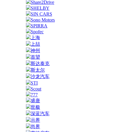
Share2Drive
SHELBY
SIN CARS
Sono Motors
SPIRRA
Spofec
上海
上喆
神州
首望
斯达泰克
斯太尔
沙龙汽车
STI
Scout
777
盛唐
世极
深蓝汽车
示界
尚界