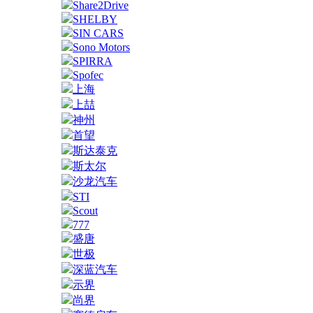
Share2Drive
SHELBY
SIN CARS
Sono Motors
SPIRRA
Spofec
上海
上喆
神州
首望
斯达泰克
斯太尔
沙龙汽车
STI
Scout
777
盛唐
世极
深蓝汽车
示界
尚界