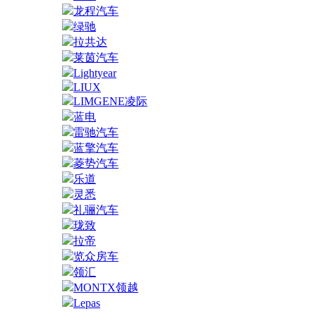
龙程汽车
绿驰
拉共达
莱茵汽车
Lightyear
LIUX
LIMGENE凌际
蓝电
雷驰汽车
蓝擎汽车
菱势汽车
乐道
灵悉
礼骊汽车
珑致
拉帝
览众房车
领汇
MONTX领越
Lepas