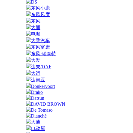
DS
东风小康
东风风度
东风
大通
电咖
大乘汽车
东风富康
东风·瑞泰特
大发
达夫/DAF
大运
达契亚
Donkervoort
Drako
Datsun
DAVID BROWN
De Tomaso
Dianchè
大迪
电动屋