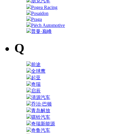
朋克汽车
Pogea Racing
Posaidon
Praga
Piëch Automotive
普曼·巅峰
Q
前途
全球鹰
起亚
奇瑞
启辰
清源汽车
乔治·巴顿
青岛解放
骐铃汽车
奇瑞新能源
奇鲁汽车