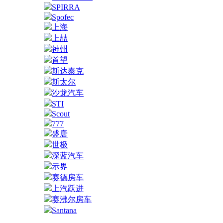
SPIRRA
Spofec
上海
上喆
神州
首望
斯达泰克
斯太尔
沙龙汽车
STI
Scout
777
盛唐
世极
深蓝汽车
示界
赛德房车
上汽跃进
赛沸尔房车
Santana