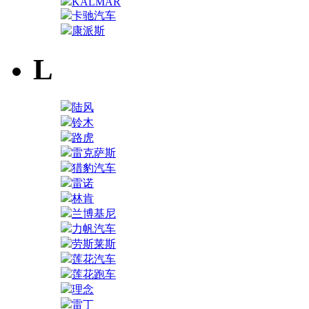
KALMAR
卡驰汽车
康派斯
L
陆风
铃木
路虎
雷克萨斯
猎豹汽车
雷诺
林肯
兰博基尼
力帆汽车
劳斯莱斯
莲花汽车
莲花跑车
理念
雷丁