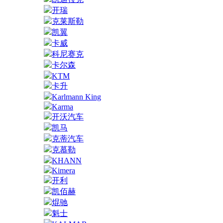
开瑞
克莱斯勒
凯翼
卡威
科尼赛克
卡尔森
KTM
卡升
Karlmann King
Karma
开沃汽车
凯马
克蒂汽车
克慕勒
KHANN
Kimera
开利
凯佰赫
焜驰
魁士