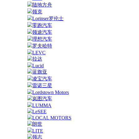
陆地方舟
领克
Lorinser罗伦士
零跑汽车
领途汽车
理想汽车
罗夫哈特
LEVC
拉达
Lucid
蓝旗亚
凌宝汽车
雷诺三星
Lordstown Motors
岚图汽车
LUMMA
LeSEE
LOCAL MOTORS
朗世
LITE
领志