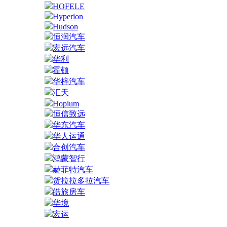
HOFELE
Hyperion
Hudson
恒润汽车
宏远汽车
华利
霍顿
华梓汽车
汇天
Hopium
恒信致远
华东汽车
华人运通
合创汽车
鸿蒙智行
赫菲特汽车
货拉拉多拉汽车
皓旅房车
华境
宏运