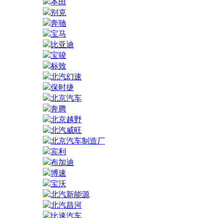
本田
别克
奔驰
宝马
比亚迪
宝骏
标致
北汽幻速
保时捷
北京汽车
奔腾
北京越野
北汽威旺
北京汽车制造厂
宾利
布加迪
博速
宝沃
北汽新能源
北汽昌河
比速汽车