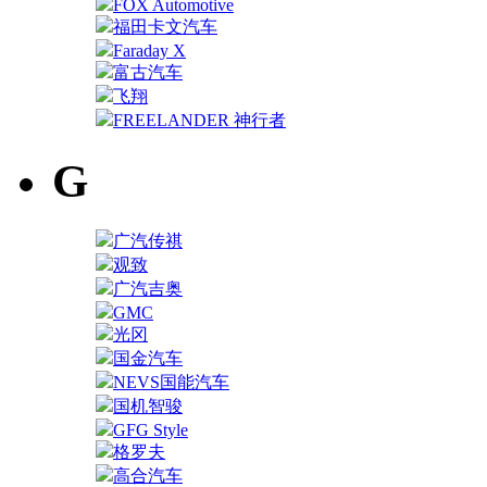
FOX Automotive
福田卡文汽车
Faraday X
富古汽车
飞翔
FREELANDER 神行者
G
广汽传祺
观致
广汽吉奥
GMC
光冈
国金汽车
NEVS国能汽车
国机智骏
GFG Style
格罗夫
高合汽车