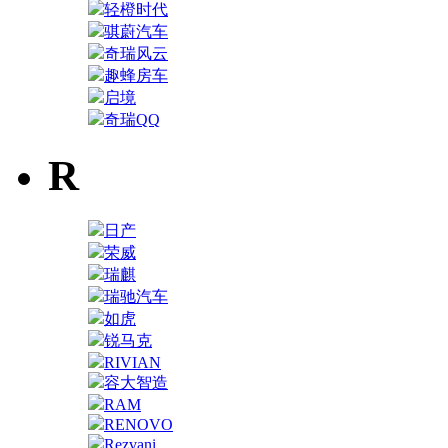
轻橙时代
骐蔚汽车
奇瑞风云
趣蜂房车
启境
奇瑞QQ
R
日产
荣威
瑞麒
瑞驰汽车
如虎
锐马克
RIVIAN
容大智造
RAM
RENOVO
Rezvani