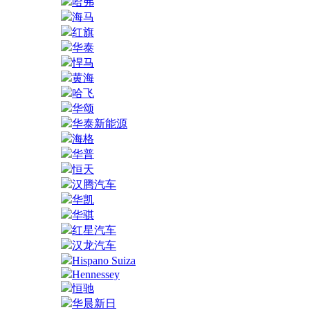
哈弗
海马
红旗
华泰
悍马
黄海
哈飞
华颂
华泰新能源
海格
华普
恒天
汉腾汽车
华凯
华骐
红星汽车
汉龙汽车
Hispano Suiza
Hennessey
恒驰
华晨新日