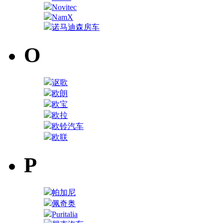
Novitec
NamX
诺马迪森房车
O
讴歌
欧朗
欧宝
欧拉
欧铃汽车
欧联
P
帕加尼
佩奇奥
Puritalia