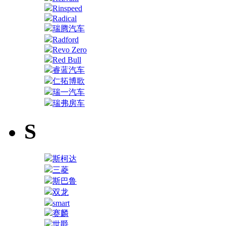
Rinspeed
Radical
瑞腾汽车
Radford
Revo Zero
Red Bull
睿蓝汽车
仁拓博歌
瑞一汽车
瑞弗房车
S
斯柯达
三菱
斯巴鲁
双龙
smart
赛麟
世爵