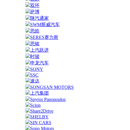
双环
萨博
陕汽通家
SWM斯威汽车
思皓
SERES赛力斯
思铭
上汽跃进
时骏
申龙汽车
SONY
SSC
速达
SONGSAN MOTORS
上汽集团
Spyros Panopoulos
Scion
Share2Drive
SHELBY
SIN CARS
Sono Motors