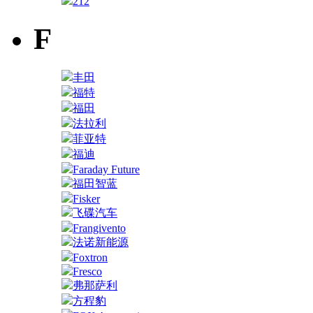
212
F
丰田
福特
福田
法拉利
菲亚特
福迪
Faraday Future
福田智蓝
Fisker
飞碟汽车
Frangivento
法诺新能源
Foxtron
Fresco
弗那萨利
方程豹