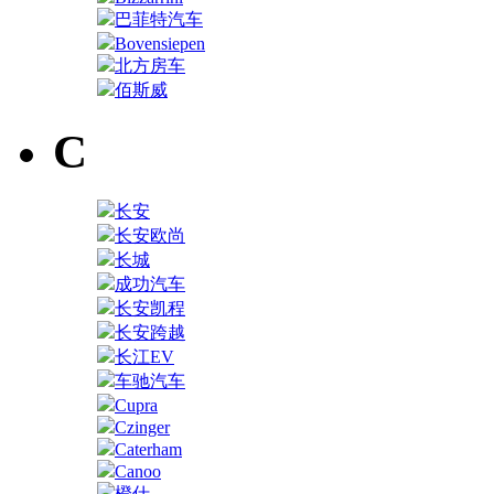
巴菲特汽车
Bovensiepen
北方房车
佰斯威
C
长安
长安欧尚
长城
成功汽车
长安凯程
长安跨越
长江EV
车驰汽车
Cupra
Czinger
Caterham
Canoo
橙仕