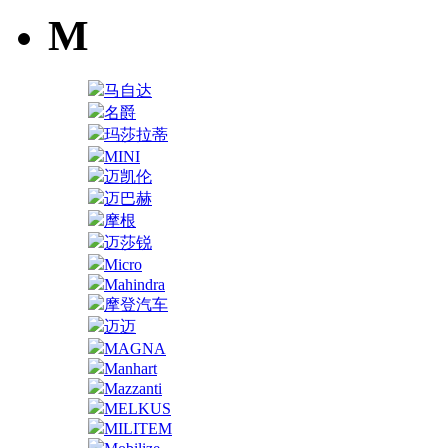
M
马自达
名爵
玛莎拉蒂
MINI
迈凯伦
迈巴赫
摩根
迈莎锐
Micro
Mahindra
摩登汽车
迈迈
MAGNA
Manhart
Mazzanti
MELKUS
MILITEM