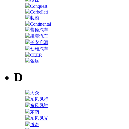
Conquest
Corbellati
昶洧
Continental
曹操汽车
超境汽车
长安启源
创维汽车
CEER
驰远
D
大众
东风风行
东风风神
东南
东风风光
道奇