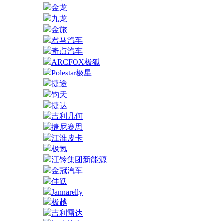
金龙
九龙
金旅
君马汽车
奇点汽车
ARCFOX极狐
Polestar极星
捷途
钧天
捷达
吉利几何
捷尼赛思
江淮皮卡
极氪
江铃集团新能源
金冠汽车
佳跃
Jannarelly
极越
吉利雷达