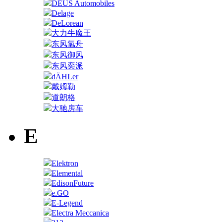
DEUS Automobiles
Delage
DeLorean
大力牛魔王
东风氢舟
东风御风
东风奕派
dÄHLer
戴姆勒
道朗格
大驰房车
E
Elektron
Elemental
EdisonFuture
e.GO
E-Legend
Electra Meccanica