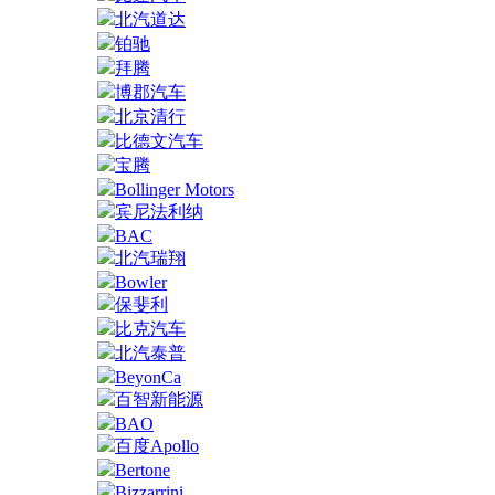
北汽道达
铂驰
拜腾
博郡汽车
北京清行
比德文汽车
宝腾
Bollinger Motors
宾尼法利纳
BAC
北汽瑞翔
Bowler
保斐利
比克汽车
北汽泰普
BeyonCa
百智新能源
BAO
百度Apollo
Bertone
Bizzarrini