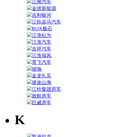
江南汽车
金琥新能源
吉利银河
江铃晶马汽车
ROX极石
江淮钇为
江淮汽车
吉祥汽车
江淮瑞风
景飞汽车
骏驰
金龙礼宾
捷途山海
江铃集团房车
旌航房车
巨威房车
K
凯迪拉克