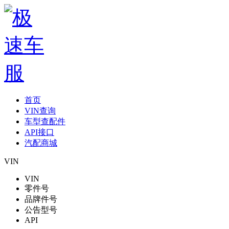
首页
VIN查询
车型查配件
API接口
汽配商城
VIN
VIN
零件号
品牌件号
公告型号
API