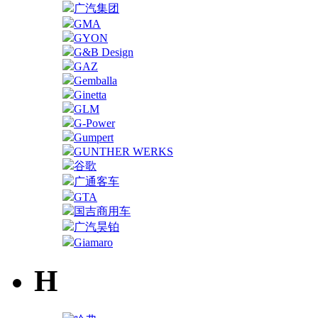
广汽集团
GMA
GYON
G&B Design
GAZ
Gemballa
Ginetta
GLM
G-Power
Gumpert
GUNTHER WERKS
谷歌
广通客车
GTA
国吉商用车
广汽昊铂
Giamaro
H