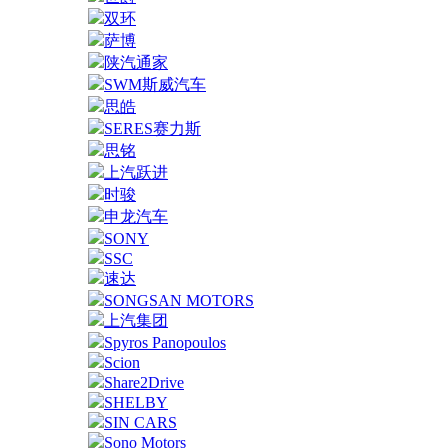
双环
萨博
陕汽通家
SWM斯威汽车
思皓
SERES赛力斯
思铭
上汽跃进
时骏
申龙汽车
SONY
SSC
速达
SONGSAN MOTORS
上汽集团
Spyros Panopoulos
Scion
Share2Drive
SHELBY
SIN CARS
Sono Motors