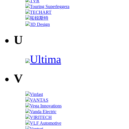
TVR
Touring Superleggera
TECHART
拓锐斯特
3D Design
U
Ultima
V
Vinfast
VANTAS
Vega Innovations
Vanda Electric
VIRITECH
VLF Automotive
Venturi