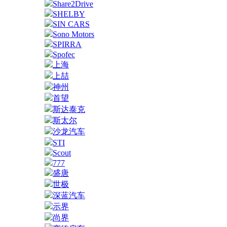
Share2Drive
SHELBY
SIN CARS
Sono Motors
SPIRRA
Spofec
上海
上喆
神州
首望
斯达泰克
斯太尔
沙龙汽车
STI
Scout
777
盛唐
世极
深蓝汽车
示界
尚界