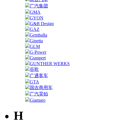
广汽集团
GMA
GYON
G&B Design
GAZ
Gemballa
Ginetta
GLM
G-Power
Gumpert
GUNTHER WERKS
谷歌
广通客车
GTA
国吉商用车
广汽昊铂
Giamaro
H