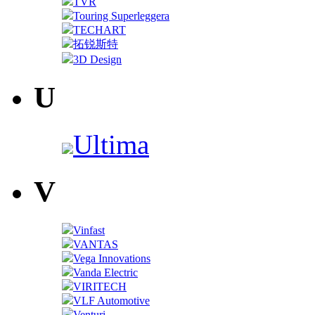
TVR
Touring Superleggera
TECHART
拓锐斯特
3D Design
U
Ultima
V
Vinfast
VANTAS
Vega Innovations
Vanda Electric
VIRITECH
VLF Automotive
Venturi