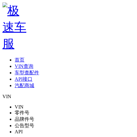
首页
VIN查询
车型查配件
API接口
汽配商城
VIN
VIN
零件号
品牌件号
公告型号
API