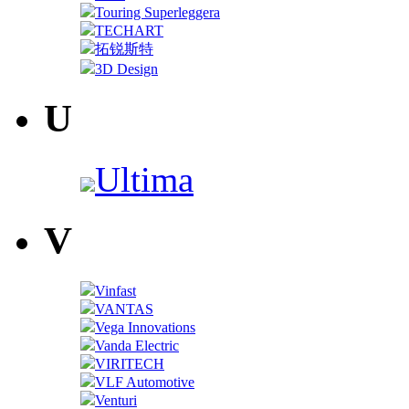
Touring Superleggera
TECHART
拓锐斯特
3D Design
U
Ultima
V
Vinfast
VANTAS
Vega Innovations
Vanda Electric
VIRITECH
VLF Automotive
Venturi