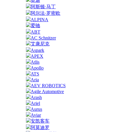
奥迪
阿斯顿·马丁
阿尔法·罗密欧
ALPINA
爱驰
ABT
AC Schnitzer
艾康尼克
Aspark
APEX
Atlis
Apollo
ATS
Aria
AEV ROBOTICS
Agile Automotive
Arash
Ariel
Aurus
Aviar
安凯客车
阿莫迪罗