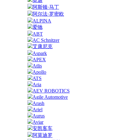
奥迪
阿斯顿·马丁
阿尔法·罗密欧
ALPINA
爱驰
ABT
AC Schnitzer
艾康尼克
Aspark
APEX
Atlis
Apollo
ATS
Aria
AEV ROBOTICS
Agile Automotive
Arash
Ariel
Aurus
Aviar
安凯客车
阿莫迪罗