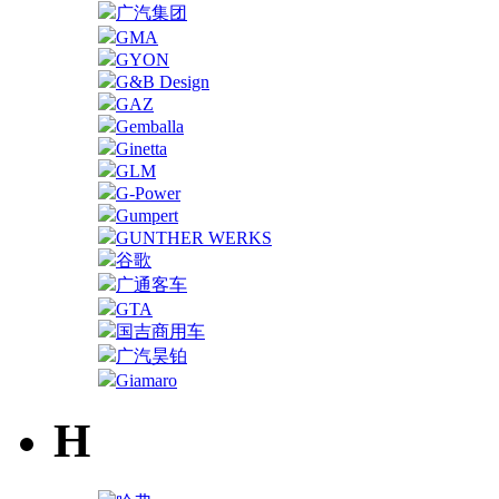
广汽集团
GMA
GYON
G&B Design
GAZ
Gemballa
Ginetta
GLM
G-Power
Gumpert
GUNTHER WERKS
谷歌
广通客车
GTA
国吉商用车
广汽昊铂
Giamaro
H