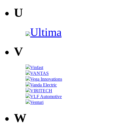
U
Ultima
V
Vinfast
VANTAS
Vega Innovations
Vanda Electric
VIRITECH
VLF Automotive
Venturi
W