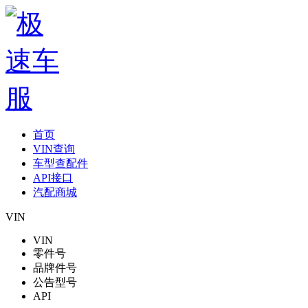
首页
VIN查询
车型查配件
API接口
汽配商城
VIN
VIN
零件号
品牌件号
公告型号
API