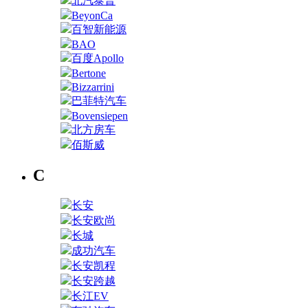
北汽泰普
BeyonCa
百智新能源
BAO
百度Apollo
Bertone
Bizzarrini
巴菲特汽车
Bovensiepen
北方房车
佰斯威
C
长安
长安欧尚
长城
成功汽车
长安凯程
长安跨越
长江EV