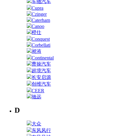
车驰汽车
Cupra
Czinger
Caterham
Canoo
橙仕
Conquest
Corbellati
昶洧
Continental
曹操汽车
超境汽车
长安启源
创维汽车
CEER
驰远
D
大众
东风风行