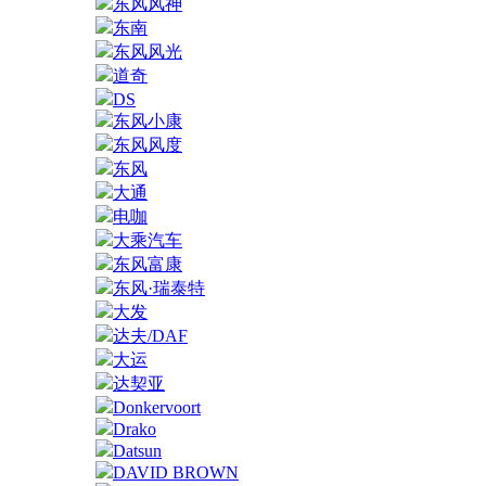
东风风神
东南
东风风光
道奇
DS
东风小康
东风风度
东风
大通
电咖
大乘汽车
东风富康
东风·瑞泰特
大发
达夫/DAF
大运
达契亚
Donkervoort
Drako
Datsun
DAVID BROWN