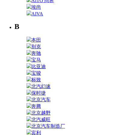
AITO 问界
埃尚
AIVA
B
本田
别克
奔驰
宝马
比亚迪
宝骏
标致
北汽幻速
保时捷
北京汽车
奔腾
北京越野
北汽威旺
北京汽车制造厂
宾利