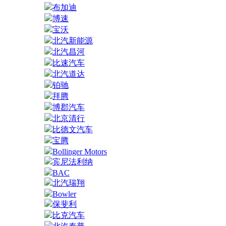
布加迪
博速
宝沃
北汽新能源
北汽昌河
比速汽车
北汽道达
铂驰
拜腾
博郡汽车
北京清行
比德文汽车
宝腾
Bollinger Motors
宾尼法利纳
BAC
北汽瑞翔
Bowler
保斐利
比克汽车