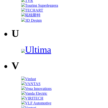
TVR
Touring Superleggera
TECHART
拓锐斯特
3D Design
U
Ultima
V
Vinfast
VANTAS
Vega Innovations
Vanda Electric
VIRITECH
VLF Automotive
Venturi