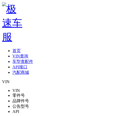
首页
VIN查询
车型查配件
API接口
汽配商城
VIN
VIN
零件号
品牌件号
公告型号
API