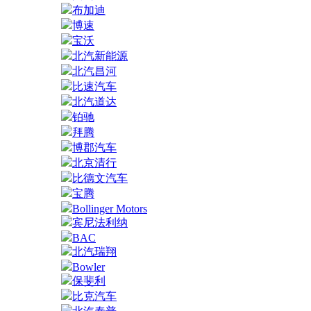
布加迪
博速
宝沃
北汽新能源
北汽昌河
比速汽车
北汽道达
铂驰
拜腾
博郡汽车
北京清行
比德文汽车
宝腾
Bollinger Motors
宾尼法利纳
BAC
北汽瑞翔
Bowler
保斐利
比克汽车