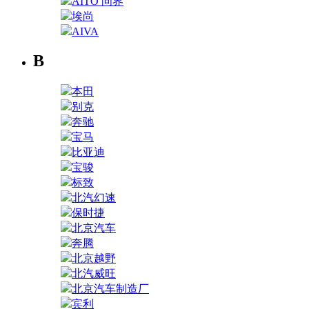
AITO 问界
埃尚
AIVA
B
本田
别克
奔驰
宝马
比亚迪
宝骏
标致
北汽幻速
保时捷
北京汽车
奔腾
北京越野
北汽威旺
北京汽车制造厂
宾利