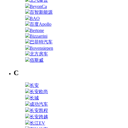
北汽泰普
BeyonCa
百智新能源
BAO
百度Apollo
Bertone
Bizzarrini
巴菲特汽车
Bovensiepen
北方房车
佰斯威
C
长安
长安欧尚
长城
成功汽车
长安凯程
长安跨越
长江EV