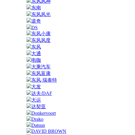
东风风神
东南
东风风光
道奇
DS
东风小康
东风风度
东风
大通
电咖
大乘汽车
东风富康
东风·瑞泰特
大发
达夫/DAF
大运
达契亚
Donkervoort
Drako
Datsun
DAVID BROWN