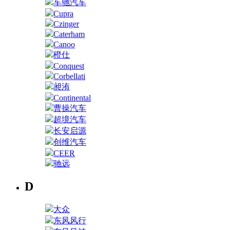
车驰汽车
Cupra
Czinger
Caterham
Canoo
橙仕
Conquest
Corbellati
昶洧
Continental
曹操汽车
超境汽车
长安启源
创维汽车
CEER
驰远
D
大众
东风风行