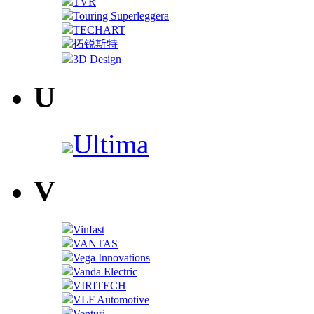
TVR
Touring Superleggera
TECHART
拓锐斯特
3D Design
U
Ultima
V
Vinfast
VANTAS
Vega Innovations
Vanda Electric
VIRITECH
VLF Automotive
Venturi