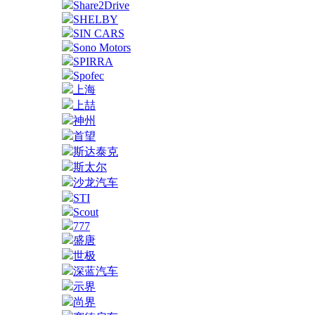
Share2Drive
SHELBY
SIN CARS
Sono Motors
SPIRRA
Spofec
上海
上喆
神州
首望
斯达泰克
斯太尔
沙龙汽车
STI
Scout
777
盛唐
世极
深蓝汽车
示界
尚界