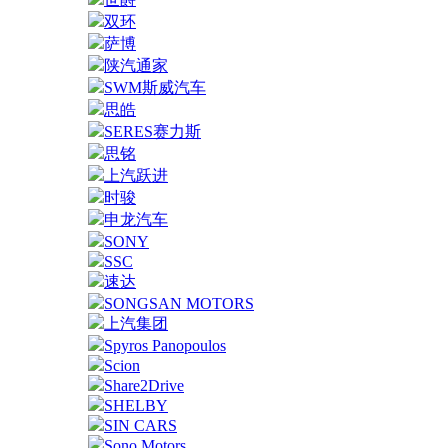
双环
萨博
陕汽通家
SWM斯威汽车
思皓
SERES赛力斯
思铭
上汽跃进
时骏
申龙汽车
SONY
SSC
速达
SONGSAN MOTORS
上汽集团
Spyros Panopoulos
Scion
Share2Drive
SHELBY
SIN CARS
Sono Motors