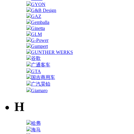
GYON
G&B Design
GAZ
Gemballa
Ginetta
GLM
G-Power
Gumpert
GUNTHER WERKS
谷歌
广通客车
GTA
国吉商用车
广汽昊铂
Giamaro
H
哈弗
海马