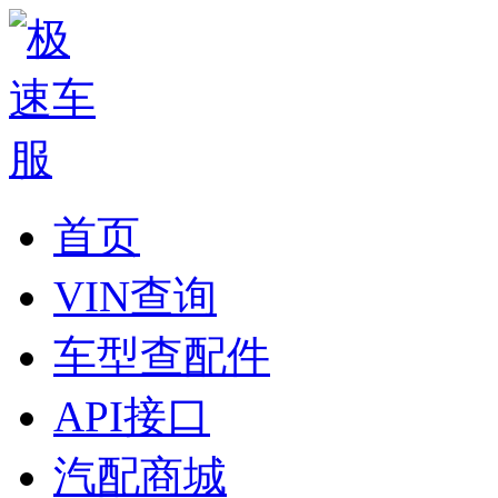
首页
VIN查询
车型查配件
API接口
汽配商城