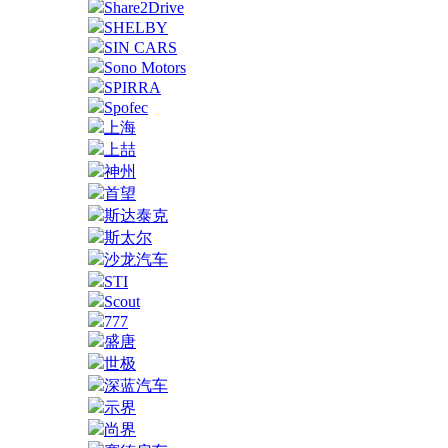
Share2Drive
SHELBY
SIN CARS
Sono Motors
SPIRRA
Spofec
上海
上喆
神州
首望
斯达泰克
斯太尔
沙龙汽车
STI
Scout
777
盛唐
世极
深蓝汽车
示界
尚界