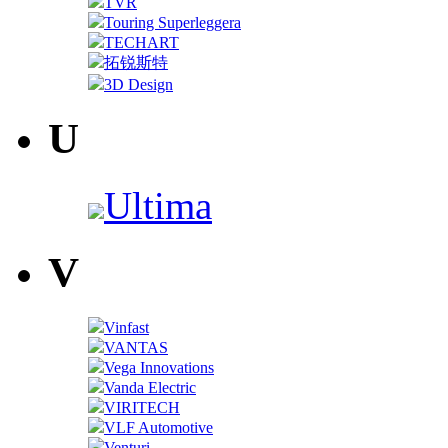
TVR
Touring Superleggera
TECHART
拓锐斯特
3D Design
U
Ultima
V
Vinfast
VANTAS
Vega Innovations
Vanda Electric
VIRITECH
VLF Automotive
Venturi