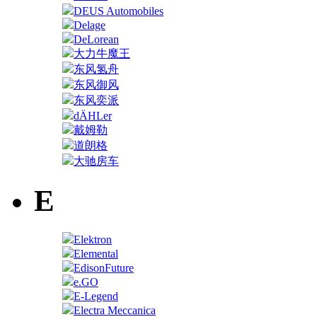
DEUS Automobiles
Delage
DeLorean
大力牛魔王
东风氢舟
东风御风
东风奕派
dÄHLer
戴姆勒
道朗格
大驰房车
E
Elektron
Elemental
EdisonFuture
e.GO
E-Legend
Electra Meccanica