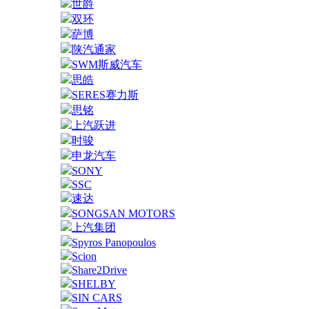
世爵
双环
萨博
陕汽通家
SWM斯威汽车
思皓
SERES赛力斯
思铭
上汽跃进
时骏
申龙汽车
SONY
SSC
速达
SONGSAN MOTORS
上汽集团
Spyros Panopoulos
Scion
Share2Drive
SHELBY
SIN CARS