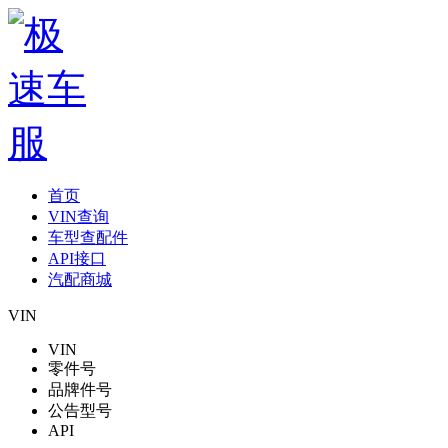
首页
VIN查询
车型查配件
API接口
汽配商城
VIN
VIN
零件号
品牌件号
公告型号
API