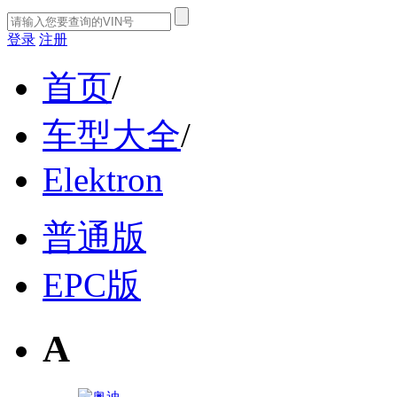
登录
注册
首页
/
车型大全
/
Elektron
普通版
EPC版
A