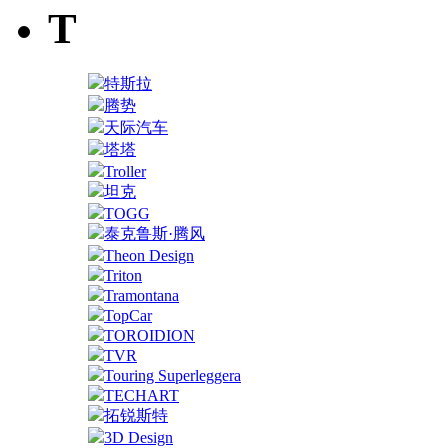
T
特斯拉
腾势
天际汽车
塔塔
Troller
坦克
TOGG
泰克鲁斯·腾风
Theon Design
Triton
Tramontana
TopCar
TOROIDION
TVR
Touring Superleggera
TECHART
拓锐斯特
3D Design