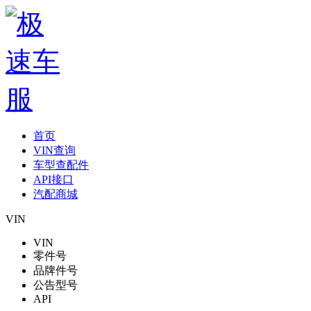
首页
VIN查询
车型查配件
API接口
汽配商城
VIN
VIN
零件号
品牌件号
公告型号
API