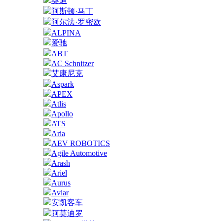
奥迪
阿斯顿·马丁
阿尔法·罗密欧
ALPINA
爱驰
ABT
AC Schnitzer
艾康尼克
Aspark
APEX
Atlis
Apollo
ATS
Aria
AEV ROBOTICS
Agile Automotive
Arash
Ariel
Aurus
Aviar
安凯客车
阿莫迪罗