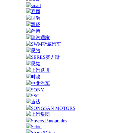
smart
赛麟
世爵
双环
萨博
陕汽通家
SWM斯威汽车
思皓
SERES赛力斯
思铭
上汽跃进
时骏
申龙汽车
SONY
SSC
速达
SONGSAN MOTORS
上汽集团
Spyros Panopoulos
Scion
Share2Drive