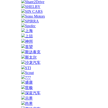
Share2Drive
SHELBY
SIN CARS
Sono Motors
SPIRRA
Spofec
上海
上喆
神州
首望
斯达泰克
斯太尔
沙龙汽车
STI
Scout
777
盛唐
世极
深蓝汽车
示界
尚界