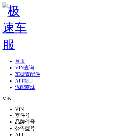
首页
VIN查询
车型查配件
API接口
汽配商城
VIN
VIN
零件号
品牌件号
公告型号
API