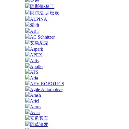
奥迪
阿斯顿·马丁
阿尔法·罗密欧
ALPINA
爱驰
ABT
AC Schnitzer
艾康尼克
Aspark
APEX
Atlis
Apollo
ATS
Aria
AEV ROBOTICS
Agile Automotive
Arash
Ariel
Aurus
Aviar
安凯客车
阿莫迪罗