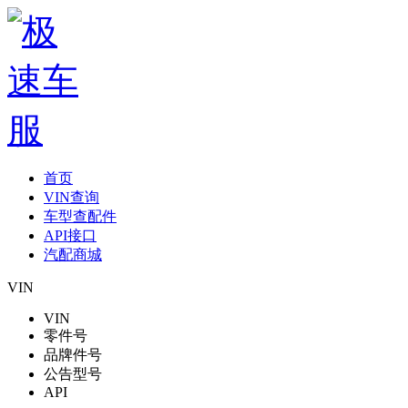
首页
VIN查询
车型查配件
API接口
汽配商城
VIN
VIN
零件号
品牌件号
公告型号
API