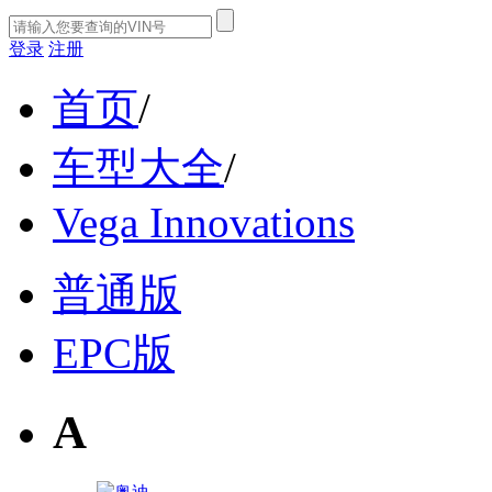
登录
注册
首页
/
车型大全
/
Vega Innovations
普通版
EPC版
A