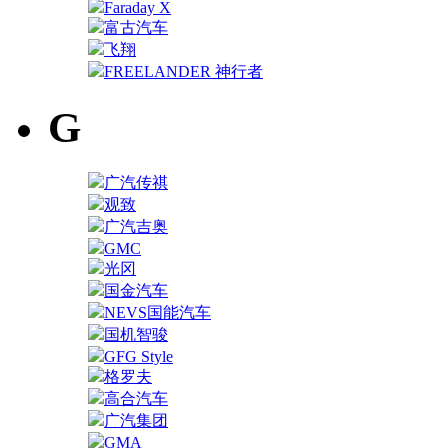
Faraday X
富古汽车
飞翔
FREELANDER 神行者
G
广汽传祺
观致
广汽吉奥
GMC
光冈
国金汽车
NEVS国能汽车
国机智骏
GFG Style
格罗夫
高合汽车
广汽集团
GMA