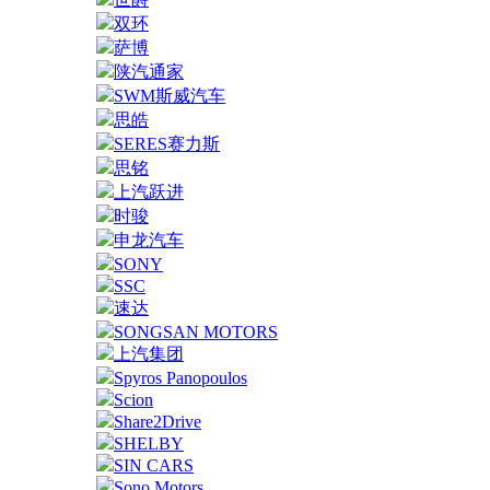
双环
萨博
陕汽通家
SWM斯威汽车
思皓
SERES赛力斯
思铭
上汽跃进
时骏
申龙汽车
SONY
SSC
速达
SONGSAN MOTORS
上汽集团
Spyros Panopoulos
Scion
Share2Drive
SHELBY
SIN CARS
Sono Motors