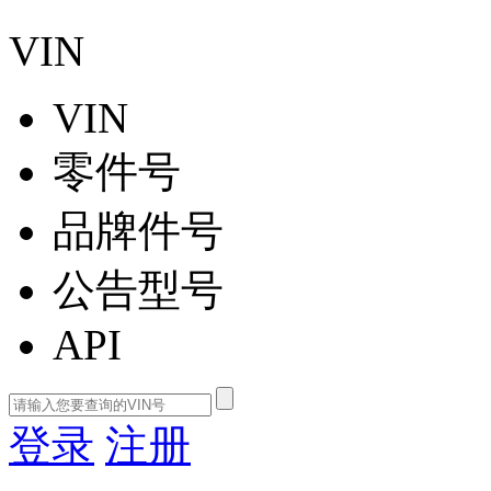
VIN
VIN
零件号
品牌件号
公告型号
API
登录
注册