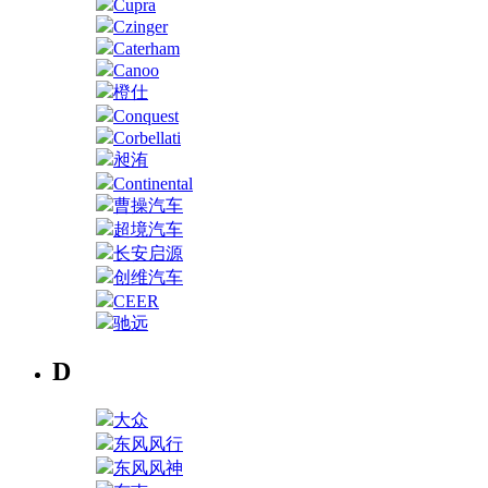
Cupra
Czinger
Caterham
Canoo
橙仕
Conquest
Corbellati
昶洧
Continental
曹操汽车
超境汽车
长安启源
创维汽车
CEER
驰远
D
大众
东风风行
东风风神