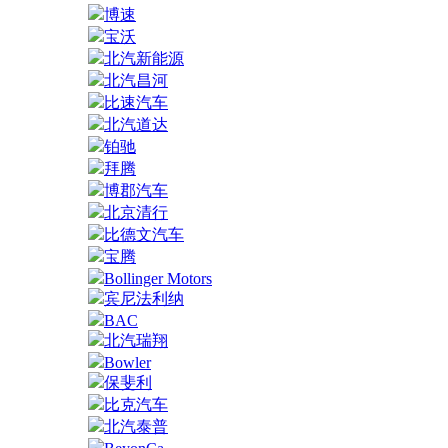
博速
宝沃
北汽新能源
北汽昌河
比速汽车
北汽道达
铂驰
拜腾
博郡汽车
北京清行
比德文汽车
宝腾
Bollinger Motors
宾尼法利纳
BAC
北汽瑞翔
Bowler
保斐利
比克汽车
北汽泰普