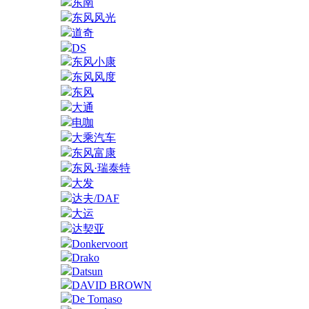
东南
东风风光
道奇
DS
东风小康
东风风度
东风
大通
电咖
大乘汽车
东风富康
东风·瑞泰特
大发
达夫/DAF
大运
达契亚
Donkervoort
Drako
Datsun
DAVID BROWN
De Tomaso