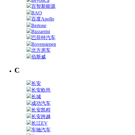
BeyonCa
百智新能源
BAO
百度Apollo
Bertone
Bizzarrini
巴菲特汽车
Bovensiepen
北方房车
佰斯威
C
长安
长安欧尚
长城
成功汽车
长安凯程
长安跨越
长江EV
车驰汽车