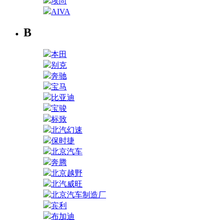
埃尚
AIVA
B
本田
别克
奔驰
宝马
比亚迪
宝骏
标致
北汽幻速
保时捷
北京汽车
奔腾
北京越野
北汽威旺
北京汽车制造厂
宾利
布加迪