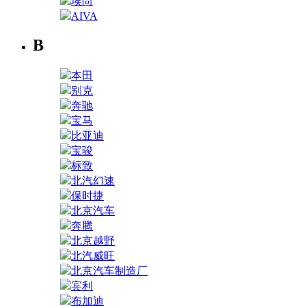
埃尚
AIVA
B
本田
别克
奔驰
宝马
比亚迪
宝骏
标致
北汽幻速
保时捷
北京汽车
奔腾
北京越野
北汽威旺
北京汽车制造厂
宾利
布加迪