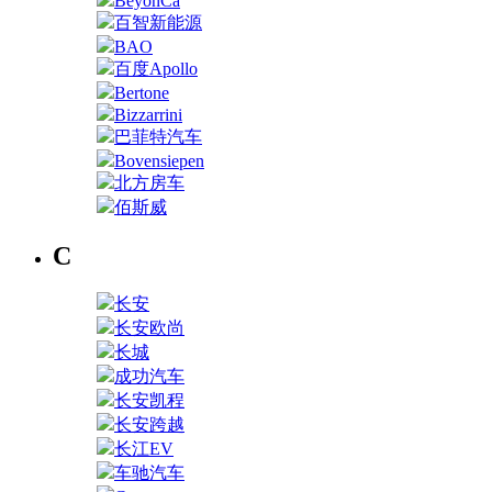
BeyonCa
百智新能源
BAO
百度Apollo
Bertone
Bizzarrini
巴菲特汽车
Bovensiepen
北方房车
佰斯威
C
长安
长安欧尚
长城
成功汽车
长安凯程
长安跨越
长江EV
车驰汽车