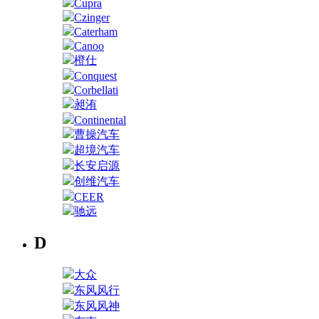
Cupra
Czinger
Caterham
Canoo
橙仕
Conquest
Corbellati
昶洧
Continental
曹操汽车
超境汽车
长安启源
创维汽车
CEER
驰远
D
大众
东风风行
东风风神