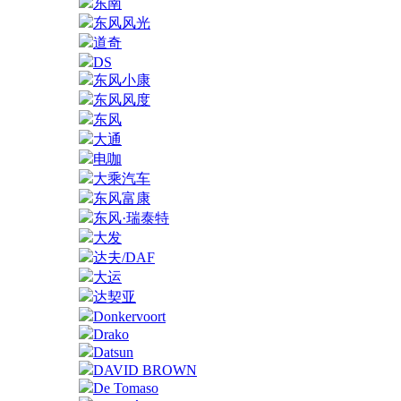
东南
东风风光
道奇
DS
东风小康
东风风度
东风
大通
电咖
大乘汽车
东风富康
东风·瑞泰特
大发
达夫/DAF
大运
达契亚
Donkervoort
Drako
Datsun
DAVID BROWN
De Tomaso