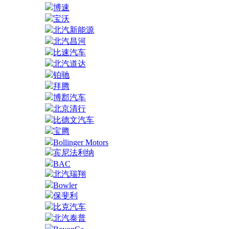
博速
宝沃
北汽新能源
北汽昌河
比速汽车
北汽道达
铂驰
拜腾
博郡汽车
北京清行
比德文汽车
宝腾
Bollinger Motors
宾尼法利纳
BAC
北汽瑞翔
Bowler
保斐利
比克汽车
北汽泰普