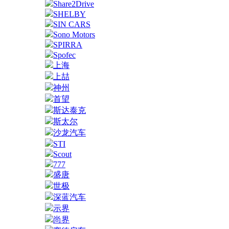
Share2Drive
SHELBY
SIN CARS
Sono Motors
SPIRRA
Spofec
上海
上喆
神州
首望
斯达泰克
斯太尔
沙龙汽车
STI
Scout
777
盛唐
世极
深蓝汽车
示界
尚界