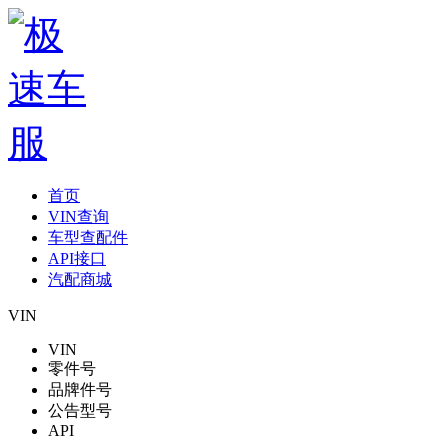
首页
VIN查询
车型查配件
API接口
汽配商城
VIN
VIN
零件号
品牌件号
公告型号
API