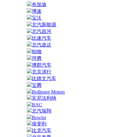
布加迪
博速
宝沃
北汽新能源
北汽昌河
比速汽车
北汽道达
铂驰
拜腾
博郡汽车
北京清行
比德文汽车
宝腾
Bollinger Motors
宾尼法利纳
BAC
北汽瑞翔
Bowler
保斐利
比克汽车