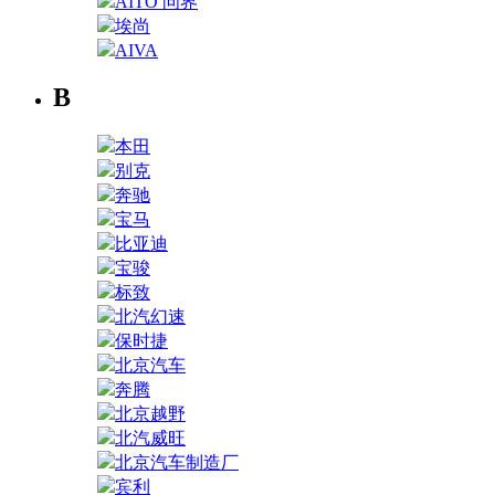
AITO 问界
埃尚
AIVA
B
本田
别克
奔驰
宝马
比亚迪
宝骏
标致
北汽幻速
保时捷
北京汽车
奔腾
北京越野
北汽威旺
北京汽车制造厂
宾利