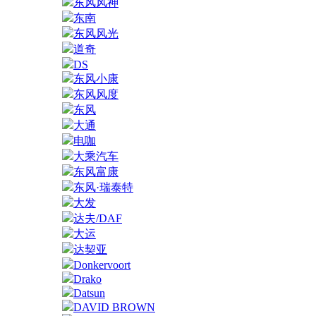
东风风神
东南
东风风光
道奇
DS
东风小康
东风风度
东风
大通
电咖
大乘汽车
东风富康
东风·瑞泰特
大发
达夫/DAF
大运
达契亚
Donkervoort
Drako
Datsun
DAVID BROWN