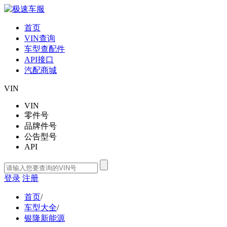
首页
VIN查询
车型查配件
API接口
汽配商城
VIN
VIN
零件号
品牌件号
公告型号
API
登录
注册
首页
/
车型大全
/
银隆新能源