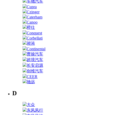
车驰汽车
Cupra
Czinger
Caterham
Canoo
橙仕
Conquest
Corbellati
昶洧
Continental
曹操汽车
超境汽车
长安启源
创维汽车
CEER
驰远
D
大众
东风风行