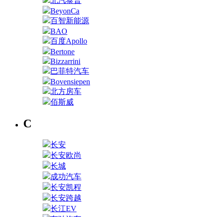
北汽泰普
BeyonCa
百智新能源
BAO
百度Apollo
Bertone
Bizzarrini
巴菲特汽车
Bovensiepen
北方房车
佰斯威
C
长安
长安欧尚
长城
成功汽车
长安凯程
长安跨越
长江EV