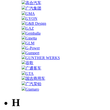
高合汽车
广汽集团
GMA
GYON
G&B Design
GAZ
Gemballa
Ginetta
GLM
G-Power
Gumpert
GUNTHER WERKS
谷歌
广通客车
GTA
国吉商用车
广汽昊铂
Giamaro
H