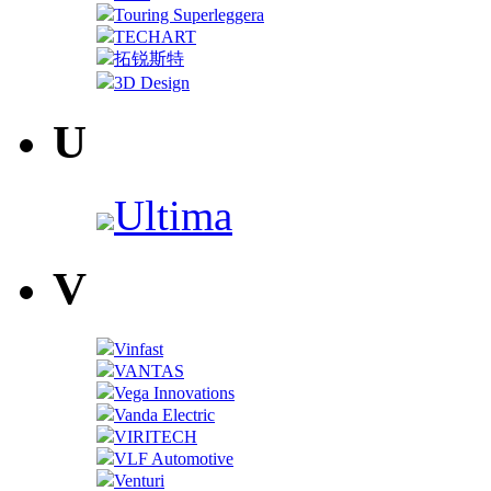
Touring Superleggera
TECHART
拓锐斯特
3D Design
U
Ultima
V
Vinfast
VANTAS
Vega Innovations
Vanda Electric
VIRITECH
VLF Automotive
Venturi