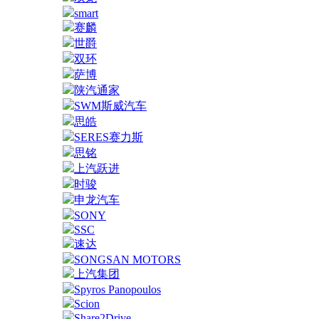
smart
赛麟
世爵
双环
萨博
陕汽通家
SWM斯威汽车
思皓
SERES赛力斯
思铭
上汽跃进
时骏
申龙汽车
SONY
SSC
速达
SONGSAN MOTORS
上汽集团
Spyros Panopoulos
Scion
Share2Drive