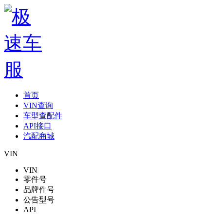
首页
VIN查询
车型查配件
API接口
汽配商城
VIN
VIN
零件号
品牌件号
公告型号
API