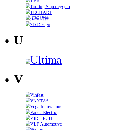
TVR
Touring Superleggera
TECHART
拓锐斯特
3D Design
U
Ultima
V
Vinfast
VANTAS
Vega Innovations
Vanda Electric
VIRITECH
VLF Automotive
Venturi