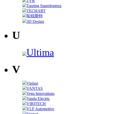
TVR
Touring Superleggera
TECHART
拓锐斯特
3D Design
U
Ultima
V
Vinfast
VANTAS
Vega Innovations
Vanda Electric
VIRITECH
VLF Automotive
Venturi