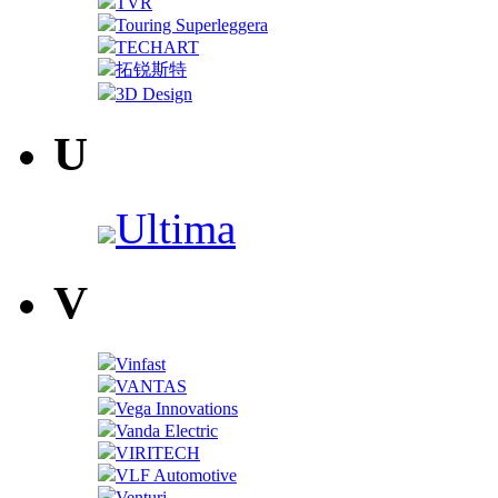
TVR
Touring Superleggera
TECHART
拓锐斯特
3D Design
U
Ultima
V
Vinfast
VANTAS
Vega Innovations
Vanda Electric
VIRITECH
VLF Automotive
Venturi