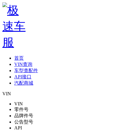
首页
VIN查询
车型查配件
API接口
汽配商城
VIN
VIN
零件号
品牌件号
公告型号
API