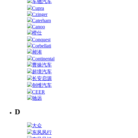
车驰汽车
Cupra
Czinger
Caterham
Canoo
橙仕
Conquest
Corbellati
昶洧
Continental
曹操汽车
超境汽车
长安启源
创维汽车
CEER
驰远
D
大众
东风风行