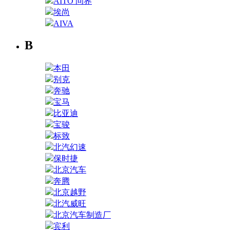
AITO 问界
埃尚
AIVA
B
本田
别克
奔驰
宝马
比亚迪
宝骏
标致
北汽幻速
保时捷
北京汽车
奔腾
北京越野
北汽威旺
北京汽车制造厂
宾利