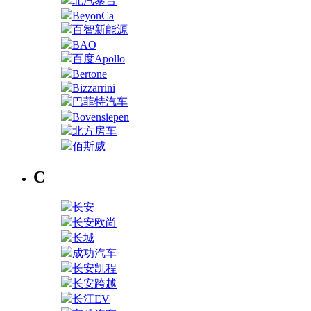
北汽泰普
BeyonCa
百智新能源
BAO
百度Apollo
Bertone
Bizzarrini
巴菲特汽车
Bovensiepen
北方房车
佰斯威
C
长安
长安欧尚
长城
成功汽车
长安凯程
长安跨越
长江EV