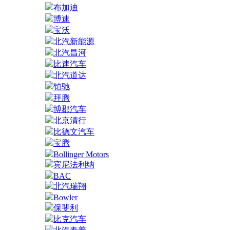
布加迪
博速
宝沃
北汽新能源
北汽昌河
比速汽车
北汽道达
铂驰
拜腾
博郡汽车
北京清行
比德文汽车
宝腾
Bollinger Motors
宾尼法利纳
BAC
北汽瑞翔
Bowler
保斐利
比克汽车