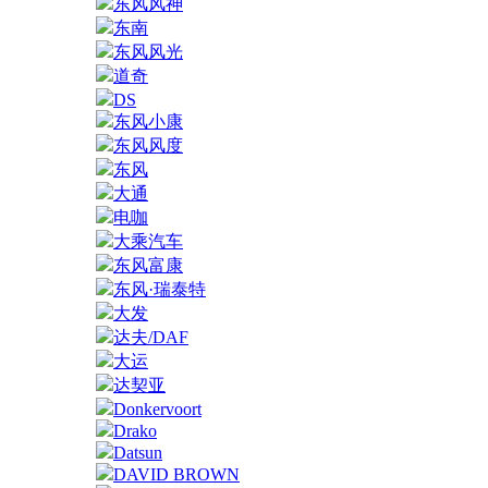
东风风神
东南
东风风光
道奇
DS
东风小康
东风风度
东风
大通
电咖
大乘汽车
东风富康
东风·瑞泰特
大发
达夫/DAF
大运
达契亚
Donkervoort
Drako
Datsun
DAVID BROWN