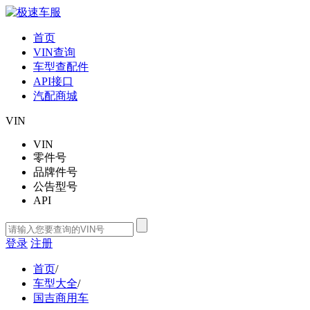
首页
VIN查询
车型查配件
API接口
汽配商城
VIN
VIN
零件号
品牌件号
公告型号
API
登录
注册
首页
/
车型大全
/
国吉商用车