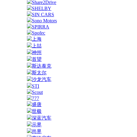
Share2Drive
SHELBY
SIN CARS
Sono Motors
SPIRRA
Spofec
上海
上喆
神州
首望
斯达泰克
斯太尔
沙龙汽车
STI
Scout
777
盛唐
世极
深蓝汽车
示界
尚界