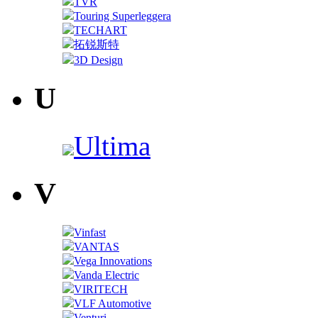
TVR
Touring Superleggera
TECHART
拓锐斯特
3D Design
U
Ultima
V
Vinfast
VANTAS
Vega Innovations
Vanda Electric
VIRITECH
VLF Automotive
Venturi