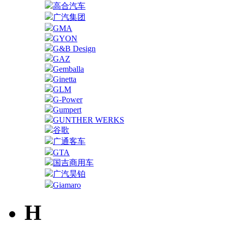
高合汽车
广汽集团
GMA
GYON
G&B Design
GAZ
Gemballa
Ginetta
GLM
G-Power
Gumpert
GUNTHER WERKS
谷歌
广通客车
GTA
国吉商用车
广汽昊铂
Giamaro
H