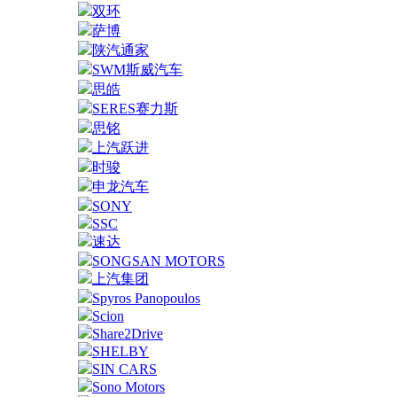
双环
萨博
陕汽通家
SWM斯威汽车
思皓
SERES赛力斯
思铭
上汽跃进
时骏
申龙汽车
SONY
SSC
速达
SONGSAN MOTORS
上汽集团
Spyros Panopoulos
Scion
Share2Drive
SHELBY
SIN CARS
Sono Motors