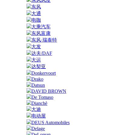
东风风度
东风
大通
电咖
大乘汽车
东风富康
东风·瑞泰特
大发
达夫/DAF
大运
达契亚
Donkervoort
Drako
Datsun
DAVID BROWN
De Tomaso
Dianchè
大迪
电动屋
DEUS Automobiles
Delage
DeLorean