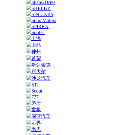
Share2Drive
SHELBY
SIN CARS
Sono Motors
SPIRRA
Spofec
上海
上喆
神州
首望
斯达泰克
斯太尔
沙龙汽车
STI
Scout
777
盛唐
世极
深蓝汽车
示界
尚界