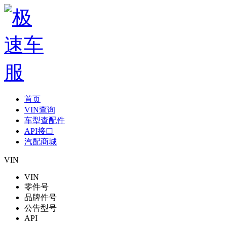
首页
VIN查询
车型查配件
API接口
汽配商城
VIN
VIN
零件号
品牌件号
公告型号
API