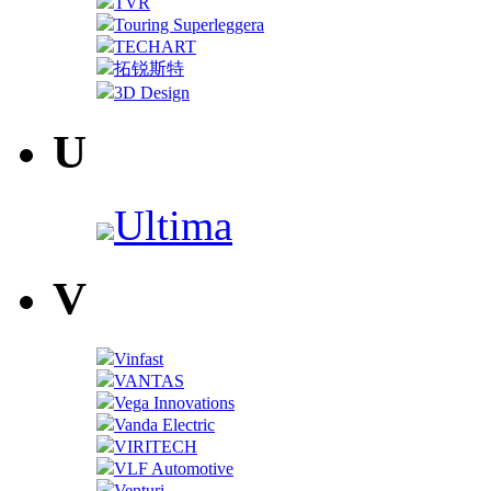
TVR
Touring Superleggera
TECHART
拓锐斯特
3D Design
U
Ultima
V
Vinfast
VANTAS
Vega Innovations
Vanda Electric
VIRITECH
VLF Automotive
Venturi