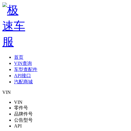
首页
VIN查询
车型查配件
API接口
汽配商城
VIN
VIN
零件号
品牌件号
公告型号
API