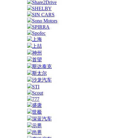
Share2Drive
SHELBY
SIN CARS
Sono Motors
SPIRRA
Spofec
上海
上喆
神州
首望
斯达泰克
斯太尔
沙龙汽车
STI
Scout
777
盛唐
世极
深蓝汽车
示界
尚界