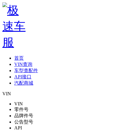
首页
VIN查询
车型查配件
API接口
汽配商城
VIN
VIN
零件号
品牌件号
公告型号
API