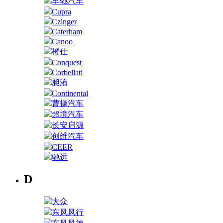
车驰汽车
Cupra
Czinger
Caterham
Canoo
橙仕
Conquest
Corbellati
昶洧
Continental
曹操汽车
超境汽车
长安启源
创维汽车
CEER
驰远
D
大众
东风风行