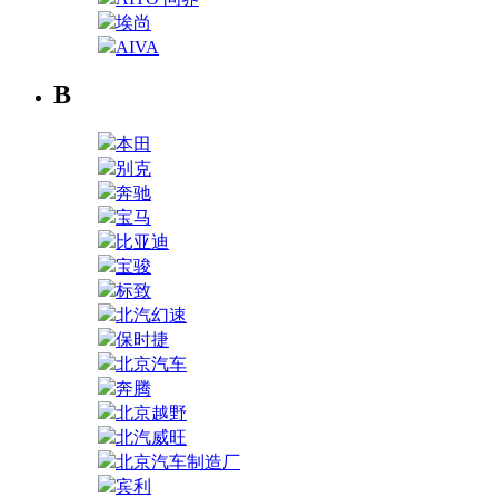
埃尚
AIVA
B
本田
别克
奔驰
宝马
比亚迪
宝骏
标致
北汽幻速
保时捷
北京汽车
奔腾
北京越野
北汽威旺
北京汽车制造厂
宾利