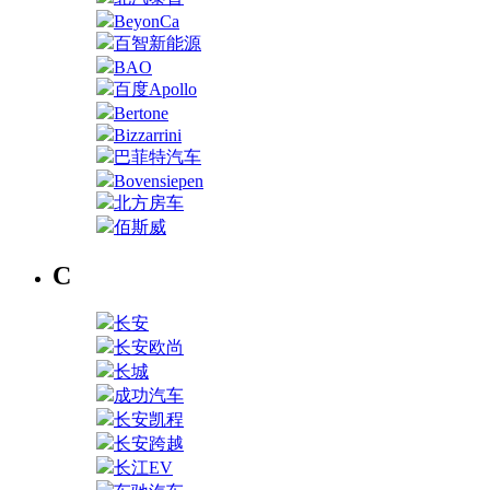
BeyonCa
百智新能源
BAO
百度Apollo
Bertone
Bizzarrini
巴菲特汽车
Bovensiepen
北方房车
佰斯威
C
长安
长安欧尚
长城
成功汽车
长安凯程
长安跨越
长江EV