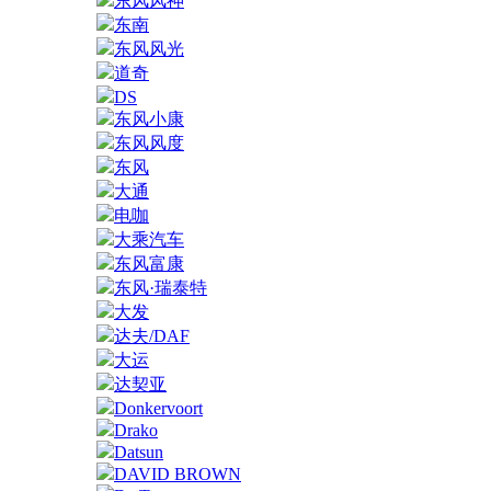
东风风神
东南
东风风光
道奇
DS
东风小康
东风风度
东风
大通
电咖
大乘汽车
东风富康
东风·瑞泰特
大发
达夫/DAF
大运
达契亚
Donkervoort
Drako
Datsun
DAVID BROWN