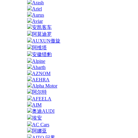
Arash
Ariel
Aurus
Aviar
安凯客车
阿莫迪罗
AUXUN傲旋
阿维塔
安徽猎豹
Alpine
Abarth
AZNOM
AEHRA
Alpha Motor
阿尔特
AFEELA
AIM
奥迪AUDI
埃安
AC Cars
阿娜亚
AITO 问界