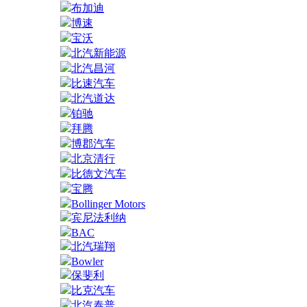
布加迪
博速
宝沃
北汽新能源
北汽昌河
比速汽车
北汽道达
铂驰
拜腾
博郡汽车
北京清行
比德文汽车
宝腾
Bollinger Motors
宾尼法利纳
BAC
北汽瑞翔
Bowler
保斐利
比克汽车
北汽泰普