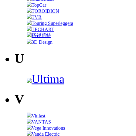
TopCar
TOROIDION
TVR
Touring Superleggera
TECHART
拓锐斯特
3D Design
U
Ultima
V
Vinfast
VANTAS
Vega Innovations
Vanda Electric