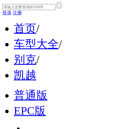
登录
注册
首页
/
车型大全
/
别克
/
凯越
普通版
EPC版